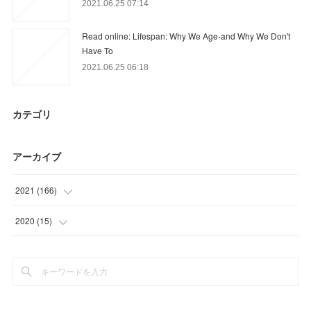
2021.06.25 07:14
Read online: Lifespan: Why We Age-and Why We Don't
Have To
2021.06.25 06:18
カテゴリ
アーカイブ
2021
(
166
)
(
48
)
2020
(
15
)
(
46
)
(
3
)
(
33
)
(
12
)
(
18
)