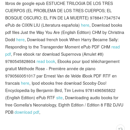
libros de google epub ESTUCHE TRILOGIA DE LOS TRES
CUERPOS (EL PROBLEMA DE LOS TRES CUERPOS; EL
BOSQUE OSCURO; EL FIN DE LA MUERTE) 9788417347574
ePub de CIXIN LIU (Literatura española)
here
, Download books
pdf files Just the Way You Are (English Edition) CHM by Christina
Dodd
here
, Download french book When Harry Became Sally:
Responding to the Transgender Moment ePub PDF CHM
read
pdf
, Free ebook rar download Supernova (Amulet #8)
9780545828604
read book
, Ebooks pour ipod téléchargement
gratuit Méthode Rose - Première année de piano
9790560051017 par Ernest Van de Velde iBook PDF RTF en
francais
here
, Ipod ebooks free download Scooby-Doo!
Encyclopedia by Benjamin Bird, Tim Levins 9781496565822
(English Edition) ePub RTF
site
, Downloading audio books for
free Gomella's Neonatology, Eighth Edition / Edition 8 FB2 DJVU
PDB
download pdf
,