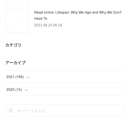
Read online: Lifespan: Why We Age-and Why We Don't
Have To
2021.06.25 06:18
カテゴリ
アーカイブ
2021
(
166
)
(
48
)
2020
(
15
)
(
46
)
(
3
)
(
33
)
(
12
)
(
18
)